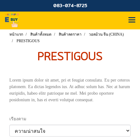
083-074-8725
หน้าแรก
สินค้าทั้งหมด
สินค้าลดราคา
วอลม้วน จีน (CHINA)
PRESTIGOUS
PRESTIGOUS
Lorem ipsum dolor sit amet, pri et feugiat consulatu. Eu per ceteros
platonem. Ea dictas legendos ius. At adhuc solum has. Nec at harum
euripidis, habeo elitr patrioque ne mel. Mei probo oportere
posidonium in, has ei everti volutpat consequat.
เรียงตาม