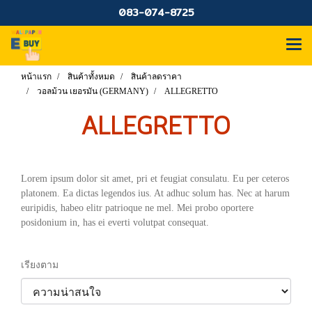
083-074-8725
หน้าแรก
สินค้าทั้งหมด
สินค้าลดราคา
วอลม้วน เยอรมัน (GERMANY)
ALLEGRETTO
ALLEGRETTO
Lorem ipsum dolor sit amet, pri et feugiat consulatu. Eu per ceteros
platonem. Ea dictas legendos ius. At adhuc solum has. Nec at harum
euripidis, habeo elitr patrioque ne mel. Mei probo oportere
posidonium in, has ei everti volutpat consequat.
เรียงตาม