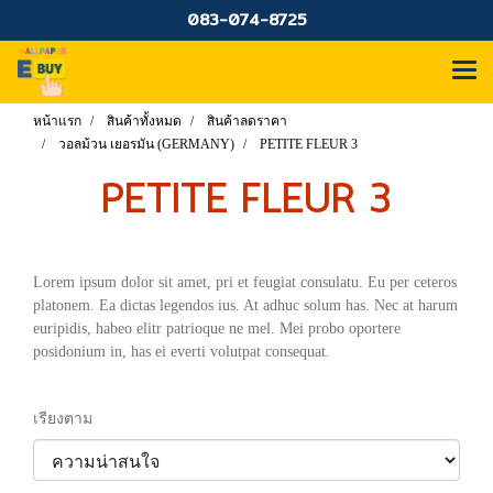
083-074-8725
หน้าแรก
สินค้าทั้งหมด
สินค้าลดราคา
วอลม้วน เยอรมัน (GERMANY)
PETITE FLEUR 3
PETITE FLEUR 3
Lorem ipsum dolor sit amet, pri et feugiat consulatu. Eu per ceteros
platonem. Ea dictas legendos ius. At adhuc solum has. Nec at harum
euripidis, habeo elitr patrioque ne mel. Mei probo oportere
posidonium in, has ei everti volutpat consequat.
เรียงตาม