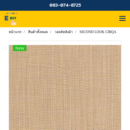
083-074-8725
หน้าแรก
สินค้าทั้งหมด
วอลล์หลังผ้า
SECOND LOOK CIRQA
New