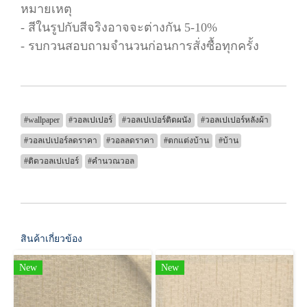
หมายเหตุ
- สีในรูปกับสีจริงอาจจะต่างกัน 5-10%
- รบกวนสอบถามจำนวนก่อนการสั่งซื้อทุกครั้ง
#wallpaper
#วอลเปเปอร์
#วอลเปเปอร์ติดผนัง
#วอลเปเปอร์หลังผ้า
#วอลเปเปอร์ลดราคา
#วอลลดราคา
#ตกแต่งบ้าน
#บ้าน
#ติดวอลเปเปอร์
#คำนวณวอล
สินค้าเกี่ยวข้อง
New
New