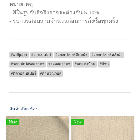
หมายเหตุ
- สีในรูปกับสีจริงอาจจะต่างกัน 5-10%
- รบกวนสอบถามจำนวนก่อนการสั่งซื้อทุกครั้ง
#wallpaper
#วอลเปเปอร์
#วอลเปเปอร์ติดผนัง
#วอลเปเปอร์หลังผ้า
#วอลเปเปอร์ลดราคา
#วอลลดราคา
#ตกแต่งบ้าน
#บ้าน
#ติดวอลเปเปอร์
#คำนวณวอล
สินค้าเกี่ยวข้อง
New
New