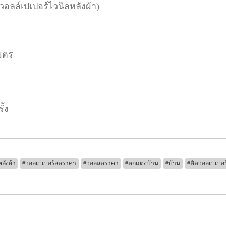
(วอลล์เปเปอร์ไวนิลหลังผ้า)
มตร
ั้ง
ลังผ้า
#วอลเปเปอร์ลดราคา
#วอลลดราคา
#ตกแต่งบ้าน
#บ้าน
#ติดวอลเปเปอร