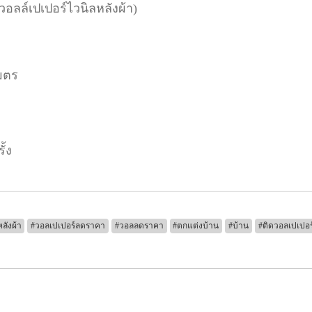
(วอลล์เปเปอร์ไวนิลหลังผ้า)
มตร
ั้ง
ลังผ้า
#วอลเปเปอร์ลดราคา
#วอลลดราคา
#ตกแต่งบ้าน
#บ้าน
#ติดวอลเปเปอร