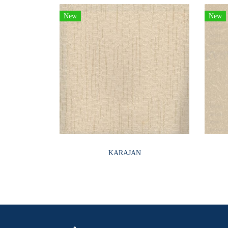
New
New
KARAJAN