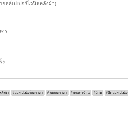
(วอลล์เปเปอร์ไวนิลหลังผ้า)
มตร
ั้ง
ลังผ้า
#วอลเปเปอร์ลดราคา
#วอลลดราคา
#ตกแต่งบ้าน
#บ้าน
#ติดวอลเปเปอร