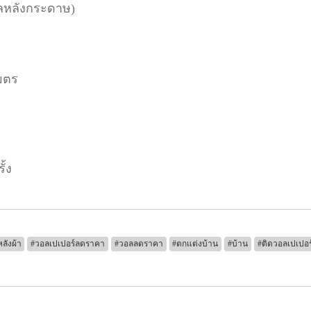
นิลหลังกระดาษ)
มตร
ั้ง
ลังผ้า
#วอลเปเปอร์ลดราคา
#วอลลดราคา
#ตกแต่งบ้าน
#บ้าน
#ติดวอลเปเปอร