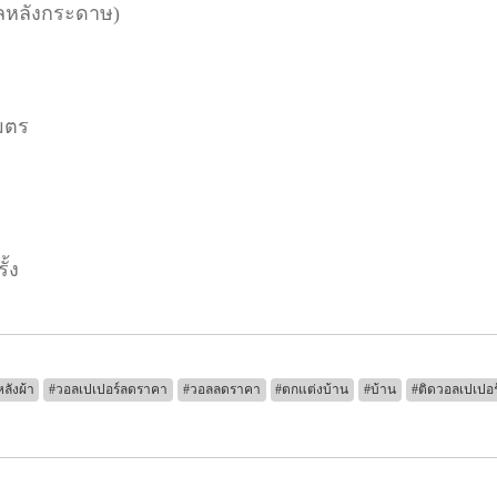
นิลหลังกระดาษ)
มตร
ั้ง
ลังผ้า
#วอลเปเปอร์ลดราคา
#วอลลดราคา
#ตกแต่งบ้าน
#บ้าน
#ติดวอลเปเปอร