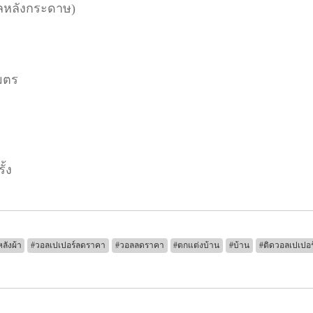
นิลหลังกระดาษ)
มตร
ั้ง
ลังผ้า
#วอลเปเปอร์ลดราคา
#วอลลดราคา
#ตกแต่งบ้าน
#บ้าน
#ติดวอลเปเปอร