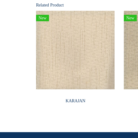
Related Product
New
New
KARAJAN