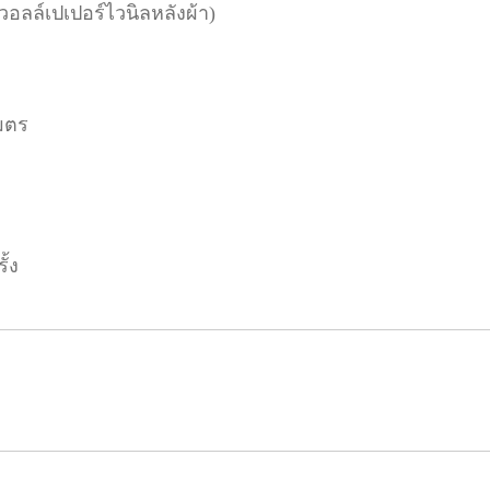
(วอลล์เปเปอร์ไวนิลหลังผ้า)
มตร
ั้ง