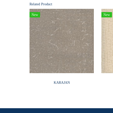
Related Product
New
New
KARAJAN