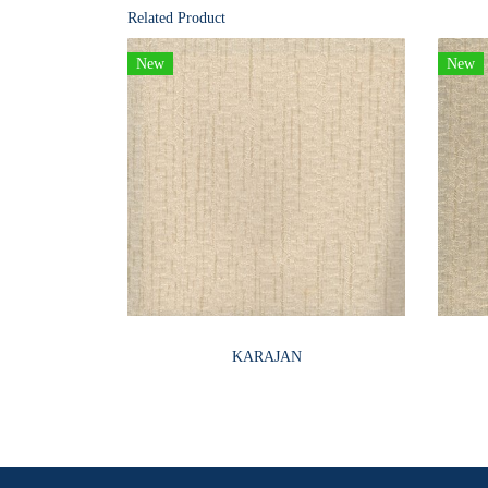
Related Product
New
New
KARAJAN