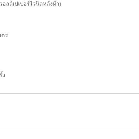
(วอลล์เปเปอร์ไวนิลหลังผ้า)
มตร
ั้ง