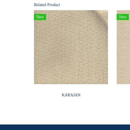
Related Product
New
New
KARAJAN