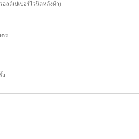
(วอลล์เปเปอร์ไวนิลหลังผ้า)
มตร
ั้ง