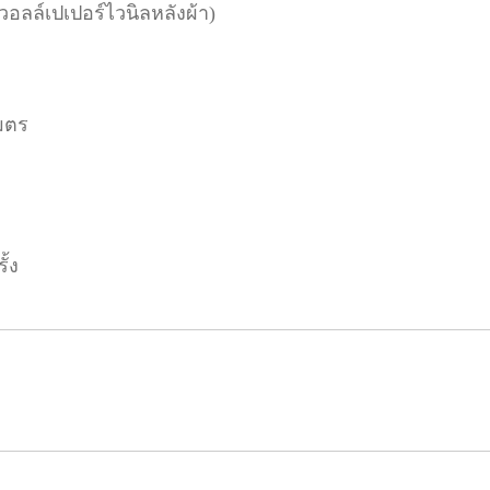
(วอลล์เปเปอร์ไวนิลหลังผ้า)
มตร
ั้ง