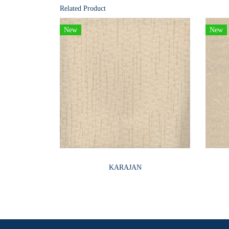
Related Product
New
New
KARAJAN