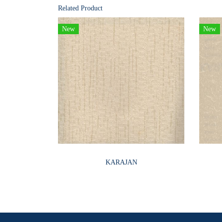
Related Product
New
New
KARAJAN