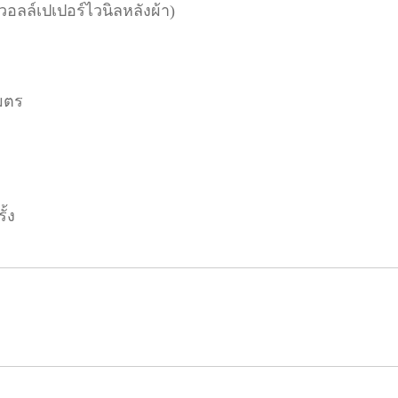
(วอลล์เปเปอร์ไวนิลหลังผ้า)
มตร
ั้ง