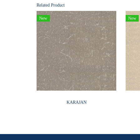
Related Product
New
New
KARAJAN