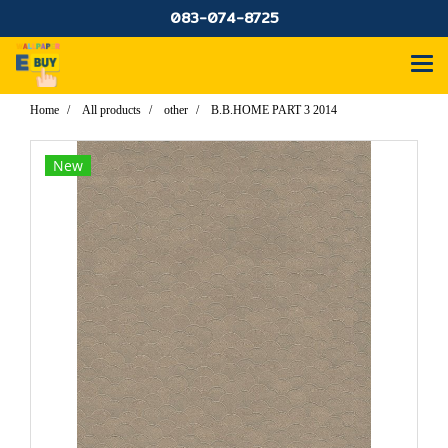
083-074-8725
Home
All products
other
B.B.HOME PART 3 2014
New